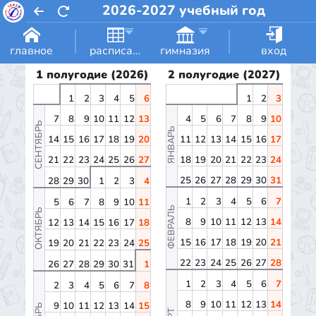
2026-2027 учебный год
главное
расписание
гимназия
вход
1 полугодие (2026)
2 полугодие (2027)
1
2
3
4
5
6
1
2
3
7
8
9
10
11
12
13
4
5
6
7
8
9
10
СЕНТЯБРЬ
ЯНВАРЬ
14
15
16
17
18
19
20
11
12
13
14
15
16
17
21
22
23
24
25
26
27
18
19
20
21
22
23
24
25
26
27
28
29
30
31
28
29
30
1
2
3
4
1
2
3
4
5
6
7
5
6
7
8
9
10
11
ФЕВРАЛЬ
ОКТЯБРЬ
8
9
10
11
12
13
14
12
13
14
15
16
17
18
15
16
17
18
19
20
21
19
20
21
22
23
24
25
22
23
24
25
26
27
28
26
27
28
29
30
31
1
1
2
3
4
5
6
7
2
3
4
5
6
7
8
8
9
10
11
12
13
14
9
10
11
12
13
14
15