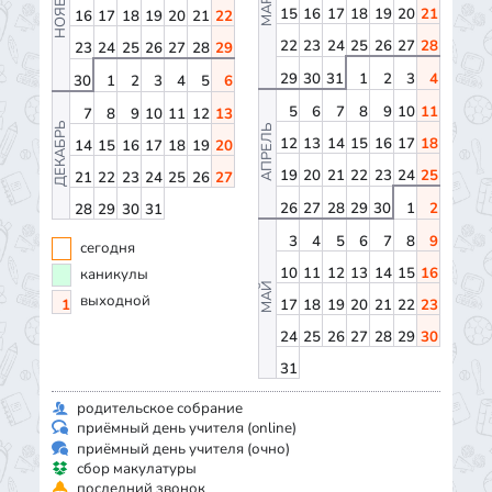
НОЯБРЬ
МАРТ
15
16
17
18
19
20
21
16
17
18
19
20
21
22
22
23
24
25
26
27
28
23
24
25
26
27
28
29
29
30
31
1
2
3
4
30
1
2
3
4
5
6
5
6
7
8
9
10
11
7
8
9
10
11
12
13
ДЕКАБРЬ
АПРЕЛЬ
12
13
14
15
16
17
18
14
15
16
17
18
19
20
19
20
21
22
23
24
25
21
22
23
24
25
26
27
26
27
28
29
30
1
2
28
29
30
31
3
4
5
6
7
8
9
сегодня
10
11
12
13
14
15
16
каникулы
МАЙ
выходной
1
17
18
19
20
21
22
23
24
25
26
27
28
29
30
31
родительское собрание
приёмный день учителя (online)
приёмный день учителя (очно)
сбор макулатуры
последний звонок